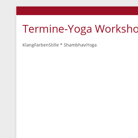
Termine-Yoga Worksh
KlangFarbenStille * ShambhaviYoga