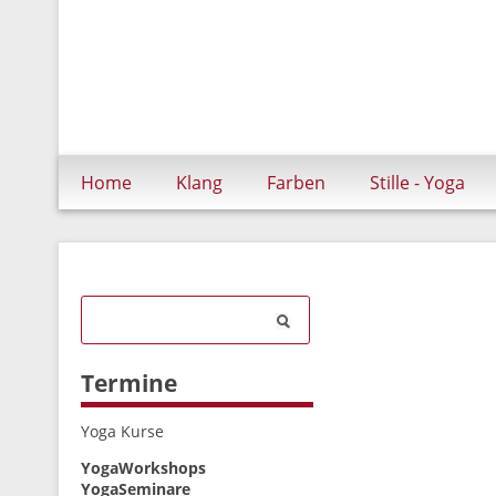
5
6
7
8
9
Navigation
Home
Klang
Farben
Stille - Yoga
überspringen
Termine
Navigation
Yoga Kurse
überspringen
YogaWorkshops
YogaSeminare