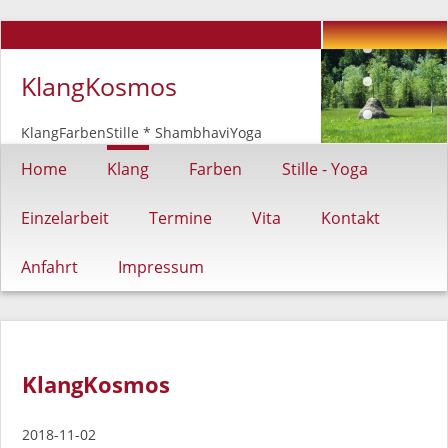
KlangKosmos
KlangFarbenStille * ShambhaviYoga
Navigation
Home
Klang
Farben
Stille - Yoga
überspringen
Einzelarbeit
Termine
Vita
Kontakt
Anfahrt
Impressum
KlangKosmos
2018-11-02