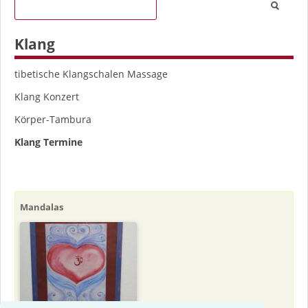
Klang
Navigation
tibetische Klangschalen Massage
überspringen
Klang Konzert
Körper-Tambura
Klang Termine
Mandalas